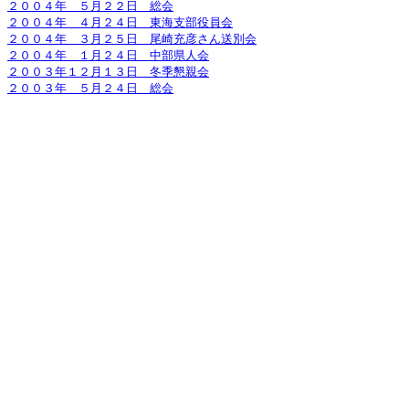
２００４年 ５月２２日 総会
２００４年 ４月２４日 東海支部役員会
２００４年 ３月２５日 尾崎充彦さん送別会
２００４年 １月２４日 中部県人会
２００３年１２月１３日 冬季懇親会
２００３年 ５月２４日 総会